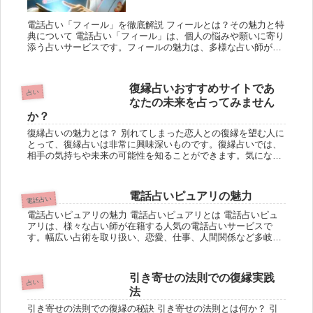
電話占い「フィール」を徹底解説 フィールとは？その魅力と特
典について 電話占い「フィール」は、個人の悩みや願いに寄り
添う占いサービスです。フィールの魅力は、多様な占い師が在
籍している点にあります。 恋愛、仕事、人間関係など、さまざ
まなジャン...
復縁占いおすすめサイトであ
占い
なたの未来を占ってみません
か？
復縁占いの魅力とは？ 別れてしまった恋人との復縁を望む人に
とって、復縁占いは非常に興味深いものです。復縁占いでは、
相手の気持ちや未来の可能性を知ることができます。気になる
相手との再会や復縁のチャンスを逃さず、未来を切り拓いてい
くためには、復...
電話占いピュアリの魅力
電話占い
電話占いピュアリの魅力 電話占いピュアリとは 電話占いピュ
アリは、様々な占い師が在籍する人気の電話占いサービスで
す。幅広い占術を取り扱い、恋愛、仕事、人間関係など多岐に
わたるジャンルの相談に対応しています。利用者は自分に合っ
た占い師を選び、...
引き寄せの法則での復縁実践
占い
法
引き寄せの法則での復縁の秘訣 引き寄せの法則とは何か？ 引