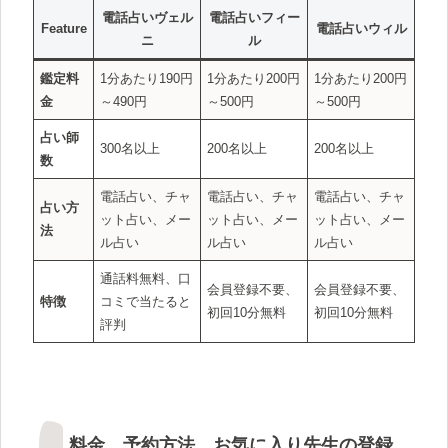
電話占いヴェル
電話占いフィー
Feature
電話占いウィル
ニ
ル
鑑定料
1分あたり190円
1分あたり200円
1分あたり200円
金
～490円
～500円
～500円
占い師
300名以上
200名以上
200名以上
数
電話占い、チャ
電話占い、チャ
電話占い、チャ
占い方
ット占い、メー
ット占い、メー
ット占い、メー
法
ル占い
ル占い
ル占い
通話料無料、口
会員登録不要、
会員登録不要、
特徴
コミで当たると
初回10分無料
初回10分無料
評判
料金、予約方法、お気に入り先生の登録