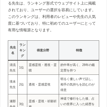
る先生は、ランキング形式でウェブサイト上に掲載
されており、ユーザーの選択を容易にしています。
このランキングは、利用者のレビューや先生の人気
度に基づいており、特に初めてのユーザーにとって
有用な情報源となります。
ラン
先生
キン
得意分野
特徴
名
グ
清流
霊感霊視・透視・霊
的中率が高く、28年の鑑
1位
先生
聴
定歴を持つ
明るく優しい声で話し、
瑛未
2位
透視・霊感霊視
相手の気持ちを読むのが
先生
得意
神道で修行をした後、占
瀬那
霊感・霊視・祈願祈
3位
いの世界に入った経歴を
先生
祷