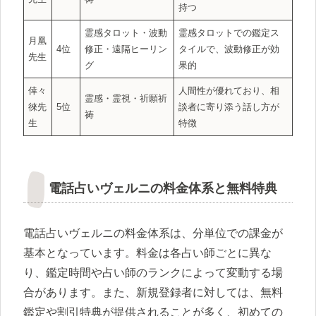
持つ
霊感タロット・波動
霊感タロットでの鑑定ス
月凰
4位
修正・遠隔ヒーリン
タイルで、波動修正が効
先生
グ
果的
倖々
人間性が優れており、相
霊感・霊視・祈願祈
徠先
5位
談者に寄り添う話し方が
祷
生
特徴
電話占いヴェルニの料金体系と無料特典
電話占いヴェルニの料金体系は、分単位での課金が
基本となっています。料金は各占い師ごとに異な
り、鑑定時間や占い師のランクによって変動する場
合があります。また、新規登録者に対しては、無料
鑑定や割引特典が提供されることが多く、初めての