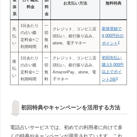
お支払い方法
無料特典
体
料金
料
系
金
1分あたり
一
新規登録で
先
クレジット、コンビニ店
の占い鑑
切
4,000円分の
払
頭払い、銀行振り込み、
定料金×ご
無
2
い
atone、電子マネー
ポイント
利用時間
料
初回先払い
1分あたり
一
クレジット、コンビニ店
後
購入5,000円
の占い鑑
切
頭払い、銀行振り込み、
払
以上でポイ
定料金×ご
無
AmazonPay、atone、電
い
3
利用時間
料
子マネー
ント2倍
初回特典やキャンペーンを活用する方法
電話占いサービスでは、初めての利用者に向けて多
くの特典やキャンペーンが用意されています。これ